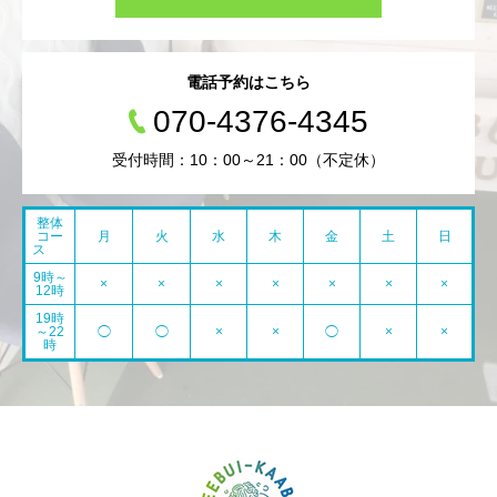
電話予約はこちら
070-4376-4345
受付時間：10：00～21：00（不定休）
整体
コー
月
火
水
木
金
土
日
ス
9時～
×
×
×
×
×
×
×
12時
19時
～22
◯
◯
×
×
◯
×
×
時