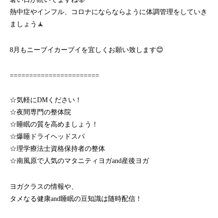
熱中症やインフル、コロナにならならように体調管理をしていき
ましょう🧘
8月もニーブイカーブイを宜しくお願い致します😊
=======================
☆気軽にDMください！
☆夜間専門の整体院
☆睡眠の質を高めましょう！
☆爆睡ドライヘッドスパ
☆理学療法士資格保持者の整体
☆南風原で人気のマタニティヨガand産後ヨガ
ヨガクラスの情報や、
タメなる健康and睡眠の豆知識は随時配信！