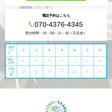
電話予約はこちら
070-4376-4345
受付時間：10：00～21：00（不定休）
整体
コー
月
火
水
木
金
土
日
ス
9時～
×
×
×
×
×
×
×
12時
19時
～22
◯
◯
×
×
◯
×
×
時