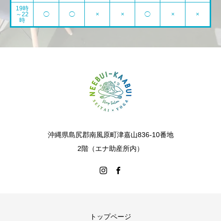
19時
～22
◯
◯
×
×
◯
×
×
時
沖縄県島尻郡南風原町津嘉山836-10番地
2階（エナ助産所内）
トップページ