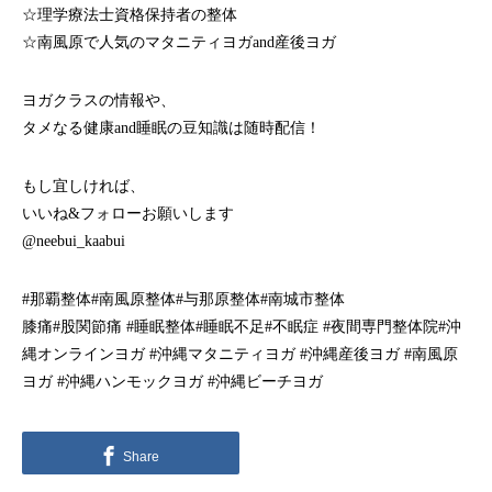
☆理学療法士資格保持者の整体
☆南風原で人気のマタニティヨガand産後ヨガ
ヨガクラスの情報や、
タメなる健康and睡眠の豆知識は随時配信！
もし宜しければ、
いいね&フォローお願いします
@neebui_kaabui
#那覇整体#南風原整体#与那原整体#南城市整体
膝痛#股関節痛 #睡眠整体#睡眠不足#不眠症 #夜間専門整体院#沖
縄オンラインヨガ #沖縄マタニティヨガ #沖縄産後ヨガ #南風原
ヨガ #沖縄ハンモックヨガ #沖縄ビーチヨガ
Share