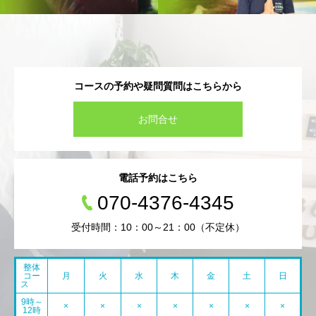
コースの予約や疑問質問はこちらから
お問合せ
電話予約はこちら
070-4376-4345
受付時間：10：00～21：00（不定休）
整体
コー
月
火
水
木
金
土
日
ス
9時～
×
×
×
×
×
×
×
12時