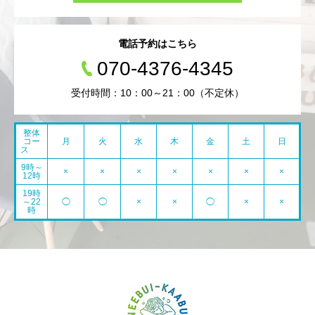
電話予約はこちら
070-4376-4345
受付時間：10：00～21：00（不定休）
整体
コー
月
火
水
木
金
土
日
ス
9時～
×
×
×
×
×
×
×
12時
19時
～22
◯
◯
×
×
◯
×
×
時