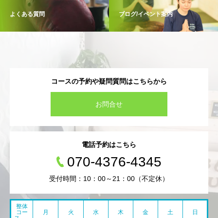
よくある質問
ブログ/イベント案内
コースの予約や疑問質問はこちらから
お問合せ
電話予約はこちら
070-4376-4345
受付時間：10：00～21：00（不定休）
整体
コー
月
火
水
木
金
土
日