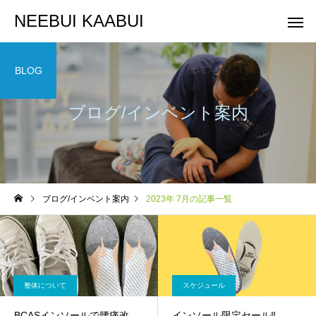
NEEBUI KAABUI
BLOG
ブログ/インベント案内
整体コース
ヨガコー
スケジュール
スケジュール
ブログ/インベント案内
2023年 7月の記事一覧
10月スケジュールです
9月スケジュールです
整体について
スケジュール
BCASインソールで腰痛改
インソール限定セール‼️