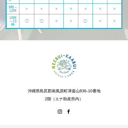
ス
9時～
×
×
×
×
×
×
×
12時
19時
～22
◯
◯
×
×
◯
×
×
時
沖縄県島尻郡南風原町津嘉山836-10番地
2階（エナ助産所内）