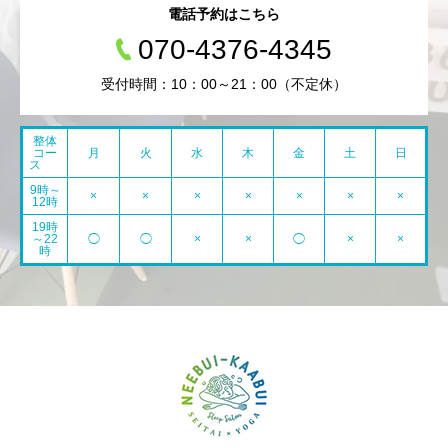
電話予約はこちら
070-4376-4345
受付時間：10：00～21：00（不定休）
整体
コー
月
火
水
木
金
土
日
ス
9時～
×
×
×
×
×
×
×
12時
19時
～22
◯
◯
×
×
◯
×
×
時