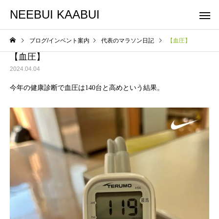
NEEBUI KAABUI
ブログ/インベント案内
代表のマラソン日記
【血圧】
【血圧】
2024.04.04
今年の健康診断で血圧は140台と高めという結果。
整体コース
ヨガコー
スケジュール
スケジュール
10月スケジュールです
9月スケジュールです