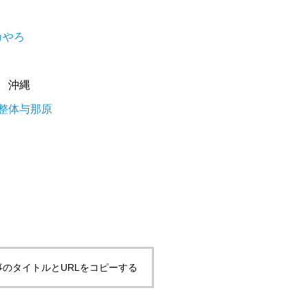
カやろ
沖縄
#整体与那原
事のタイトルとURLをコピーする