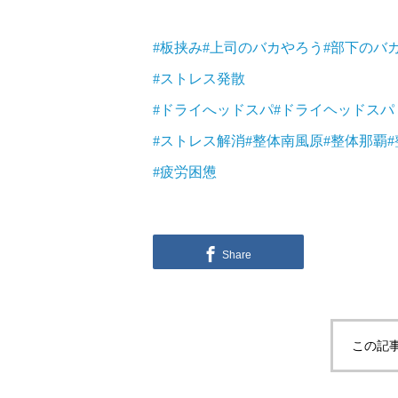
#板挟み
#上司のバカやろう
#部下のバ
#ストレス発散
#ドライへッドスパ
#ドライヘッドスパ
#ストレス解消
#整体南風原
#整体那覇
#疲労困憊
Share
この記