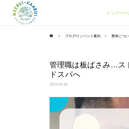
トップペー
ブログ/インベント案内
整体につい
管理職は板ばさみ…ス
整体コース
ドスパへ
スケジュール
スケジュール
2023.04.28
【3月スケジュール】
10月スケジュールです