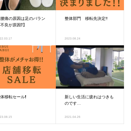
【腰痛の原因は足のバラン
整体部門 移転先決定‼️
不良が原因⁉️】
22.03.17
2023.08.24
体移転セール❗️
新しい生活に疲れはつきも
のです…
23.08.15
2021.04.26