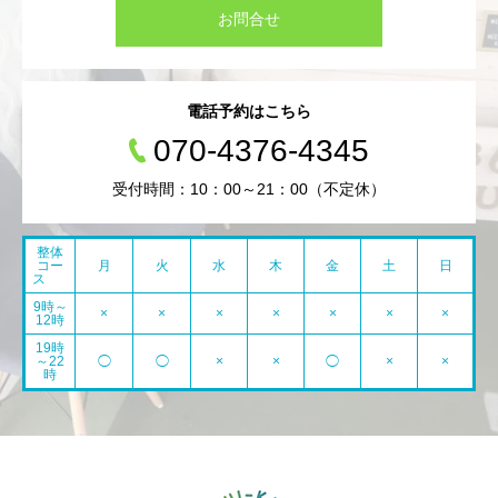
お問合せ
電話予約はこちら
070-4376-4345
受付時間：10：00～21：00（不定休）
整体
コー
月
火
水
木
金
土
日
ス
9時～
×
×
×
×
×
×
×
12時
19時
～22
◯
◯
×
×
◯
×
×
時