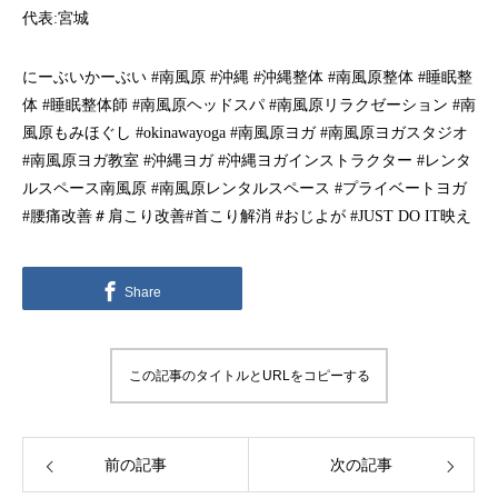
代表:宮城
にーぶいかーぶい #南風原 #沖縄 #沖縄整体 #南風原整体 #睡眠整
体 #睡眠整体師 #南風原ヘッドスパ #南風原リラクゼーション #南
風原もみほぐし #okinawayoga #南風原ヨガ #南風原ヨガスタジオ
#南風原ヨガ教室 #沖縄ヨガ #沖縄ヨガインストラクター #レンタ
ルスペース南風原 #南風原レンタルスペース #プライベートヨガ
#腰痛改善＃肩こり改善#首こり解消 #おじよが #JUST DO IT映え
Share
この記事のタイトルとURLをコピーする
前の記事
次の記事