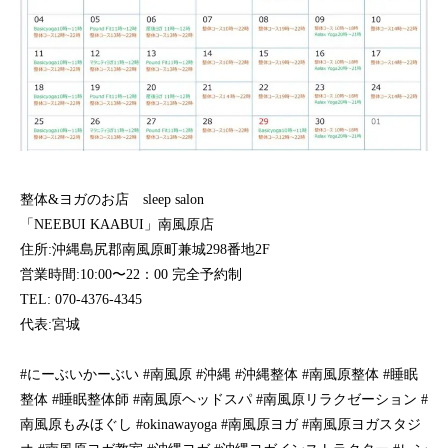
整体&ヨガのお店 sleep salon
「NEEBUI KAABUI」南風原店
住所:沖縄島尻郡南風原町兼城298番地2F
営業時間:10:00〜22：00 完全予約制
TEL: 070-4376-4345
代表:宮城
#にーぶいかーぶい #南風原 #沖縄 #沖縄整体 #南風原整体 #睡眠
整体 #睡眠整体師 #南風原ヘッドスパ #南風原リラクゼーション #
南風原もみほぐし #okinawayoga #南風原ヨガ #南風原ヨガスタジ