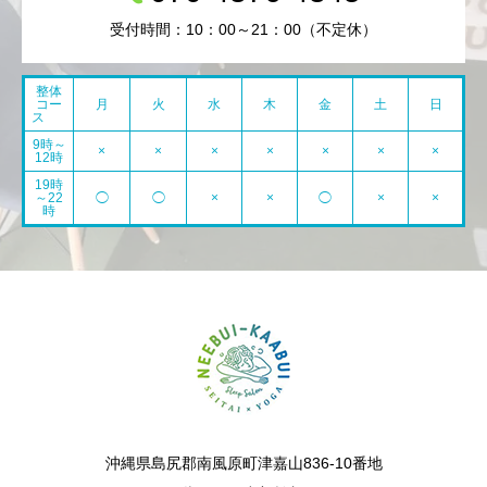
受付時間：10：00～21：00（不定休）
整体
コー
月
火
水
木
金
土
日
ス
9時～
×
×
×
×
×
×
×
12時
19時
～22
◯
◯
×
×
◯
×
×
時
沖縄県島尻郡南風原町津嘉山836-10番地