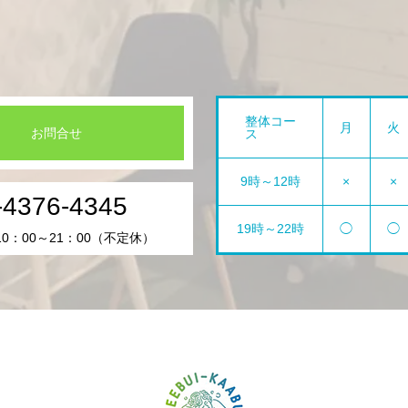
整体コー
月
火
お問合せ
ス
9時～12時
×
×
-4376-4345
19時～22時
◯
◯
0：00～21：00（不定休）