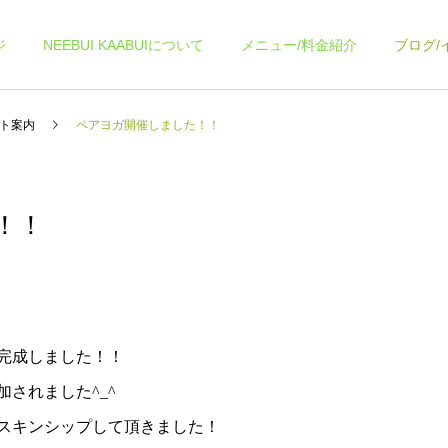
ジ
NEEBUI KAABUIについて
メニュー/料金紹介
ブログ/
ト案内
ペアヨガ開催しました！！
！！
ヨガコース
各種イベント
スケジュール
スケジュール
9月スケジュールです
8月スケジュール
完成しました！！
されました^_^
スキンシップして頂きました！