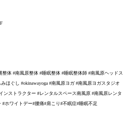
F
沖縄整体 #南風原整体 #睡眠整体 #睡眠整体師 #南風原ヘッドス
ぐし #okinawayoga #南風原ヨガ #南風原ヨガスタジオ
ガインストラクター #レンタルスペース南風原 #南風原レンタ
ッチ #ホワイトデー#腰痛#肩こり#不眠症#睡眠不足