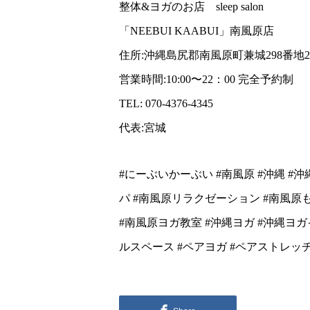
整体&ヨガのお店 sleep salon
「NEEBUI KAABUI」南風原店
住所:沖縄島尻郡南風原町兼城298番地2
営業時間:10:00〜22：00 完全予約制
TEL: 070-4376-4345
代表:宮城
#にーぶいかーぶい #南風原 #沖縄 #
パ #南風原リラクゼーション #南風原もみほ
#南風原ヨガ教室 #沖縄ヨガ #沖縄ヨ
ルスペース #ペアヨガ #ペアストレ