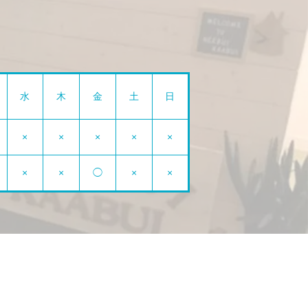
水
木
金
土
日
×
×
×
×
×
×
×
◯
×
×