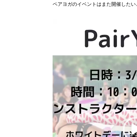
ペアヨガのイベントはまた開催したい
動
画
プ
レ
ー
ヤ
ー