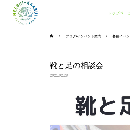
トップペー
ブログ/インベント案内
各種イベン
靴と足の相談会
整体コース
スケジュール
スケジュール
2021.02.28
【3月スケジュール】
10月スケジュールです