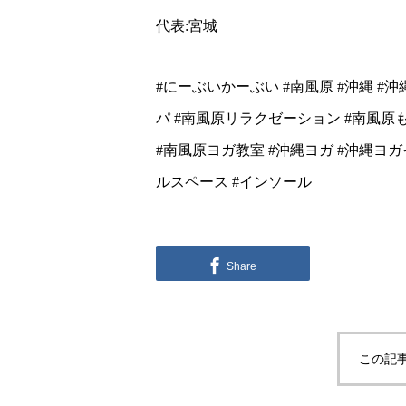
代表:宮城
#にーぶいかーぶい #南風原 #沖縄 #
パ #南風原リラクゼーション #南風原もみほ
#南風原ヨガ教室 #沖縄ヨガ #沖縄ヨ
ルスペース #インソール
Share
この記