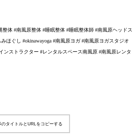
沖縄整体 #南風原整体 #睡眠整体 #睡眠整体師 #南風原ヘッドス
ぐし #okinawayoga #南風原ヨガ #南風原ヨガスタジオ
ガインストラクター #レンタルスペース南風原 #南風原レンタ
事のタイトルとURLをコピーする